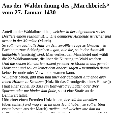
Aus der Waldordnung des „Marchbriefs“
vom 27. Januar 1430
Anteil an der Waldallmend hat,
welcher in der obgenanten sechs
Dörf
f
ere einem seßhafft ist. … Die gemneine Albnende ist richer und
armer in der Marckhe
(March).
So soll man auch alle Jahr an dem zwölfften Tage ze Graben
– in
Buchheim zum Schloßgraben
–
gan, alle die, so in der Atamvkll
hußheblich
(ansässig)
sind
. Man verliest den Marchbrief und wählt
die 22 Waldbannwarte, die über die Nutzung im Wald wachen.
Und die selben Banwarten sollent ye einer ze Monat in das gemein
Holtz gen; und soll es keiner dem andern sagen
– vermutlich damit
keiner Freunde oder Verwandte warnen kann.
Will einer bauen, gibt man ihm
ußer der gemeinen Alltnende drey
zehen Höltzer zu Kreutzen
(Holz für das Grundgerüst eines Hauses))
Haut einer zuviel,
so dass ein Banwart drey Latten oder drey
Sparren oder me hinder ihm finde,
so ist eine Strafe an den
Bannwart fällig
.
Hört einer einen Fremden Holz hauen
,
der soll ihn anvallen
(überraschen)
und mag er in nit uber Hant haben, so soll er
(den
ersten besten aus der March)
rueffen, und welcher ime dan nit