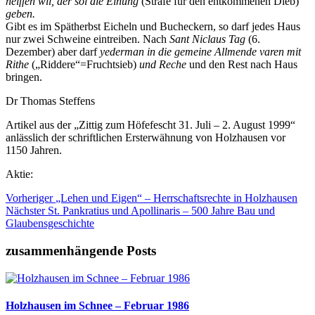
helffen wil, der sol die Einung
(Strafe für den entkommenen Dieb)
geben.
Gibt es im Spätherbst Eicheln und Bucheckern, so darf jedes Haus
nur zwei Schweine eintreiben. Nach
Sant Niclaus Tag
(6.
Dezember) aber darf
yederman in die gemeine Allmende varen mit
Rithe
(„Riddere“=Fruchtsieb)
und Reche
und den Rest nach Haus
bringen.
Dr Thomas Steffens
Artikel aus der „Zittig zum Höfefescht 31. Juli – 2. August 1999“
anlässlich der schriftlichen Ersterwähnung von Holzhausen vor
1150 Jahren.
Aktie:
Vorheriger
„Lehen und Eigen“ – Herrschaftsrechte in Holzhausen
Nächster
St. Pankratius und Apollinaris – 500 Jahre Bau und
Glaubensgeschichte
zusammenhängende Posts
Holzhausen im Schnee – Februar 1986