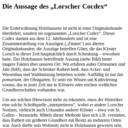
Die Aussage des „Lorscher Cocdex“
Die Ersterwähnung Holzhausens ist nicht in einer Originalurkunde
überliefert, sondern im sogenannten „Lorscher Codex“. Dieser
Codex stammt aus dem 12. Jahrhunderts und ist eine
Zusammenstellung von Auszügen („Zitaten“) aus älteren
Originalurkunden; die Auszüge betreffen Güter, die das Kloster
Lorsch in dieser Zeit hauptsächlich durch Schenkung – erworben
hatte. Der Holzhausen betreffende Auszug (siehe Bild) bietet
magere Fakten über unseren Ort. Wir erfahren außer Ortsnamen und
Jahr (849), dass der Schenker Ratbert hieß, dass Acker- und
Wiesenbau und Waldnutzung betrieben wurde. Auffällig ist nur das
pomarium
, der Obstgarten. Er setzt ein Wissen um Kultivierung
voraus, das in jener Zeit nur in Klöstern oder reichen weltlichen
Grundherrschaften vorhanden war.
Um aus solchen Hinweisen mehr zu erkennen, muss der Historiker
eine solche Schriftquelle „interpretieren“, wobei er andere Lorscher
Notizen, vielleicht auch Urkunden anderer Klöster – etwa von St.
Gallen – heranzieht. Mittels dieser Methode lässt sich z.B. vermuten,
dass Ratbert ein größerer Grundherr mit Besitz an mehreren Orten
war. Auch dürfte sein Wohnsitz nicht in Holzhausen gewesen sein,