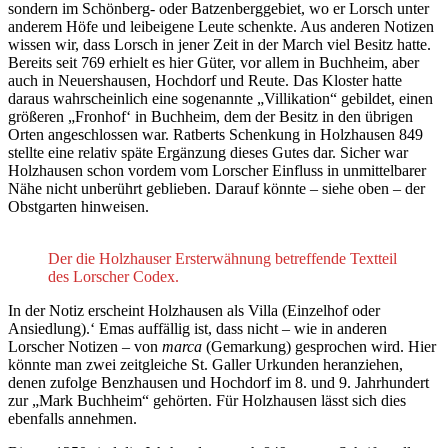
sondern im Schönberg- oder Batzenberggebiet, wo er Lorsch unter
anderem Höfe und leibeigene Leute schenkte. Aus anderen Notizen
wissen wir, dass Lorsch in jener Zeit in der March viel Besitz hatte.
Bereits seit 769 erhielt es hier Güter, vor allem in Buchheim, aber
auch in Neuershausen, Hochdorf und Reute. Das Kloster hatte
daraus wahrscheinlich eine sogenannte „Villikation“ gebildet, einen
größeren „Fronhof‘ in Buchheim, dem der Besitz in den übrigen
Orten angeschlossen war. Ratberts Schenkung in Holzhausen 849
stellte eine relativ späte Ergänzung dieses Gutes dar. Sicher war
Holzhausen schon vordem vom Lorscher Einfluss in unmittelbarer
Nähe nicht unberührt geblieben. Darauf könnte – siehe oben – der
Obstgarten hinweisen.
Der die Holzhauser Ersterwähnung betreffende Textteil
des Lorscher Codex.
In der Notiz erscheint Holzhausen als Villa (Einzelhof oder
Ansiedlung).‘ Emas auffällig ist, dass nicht – wie in anderen
Lorscher Notizen – von
marca
(Gemarkung) gesprochen wird. Hier
könnte man zwei zeitgleiche St. Galler Urkunden heranziehen,
denen zufolge Benzhausen und Hochdorf im 8. und 9. Jahrhundert
zur „Mark Buchheim“ gehörten. Für Holzhausen lässt sich dies
ebenfalls annehmen.