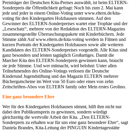
Preisträger der Deutschen Kita-Preises auswählt, ist beim ELTERN-
Sonderpreis die Öffentlichkeit gefragt: Noch bis zum 2. Mai kann
jede und jeder in einem Online-Voting unter www.eltern.de/kita-
voting für den Kindergarten Holzhausen stimmen. Auf den
Gewinner des ELTERN-Sonderpreises wartet eine Trophäe und der
„Leseschatz“, mehrere von der Redaktion des ELTERN-Magazins
zusammengestellte Überraschungspakete mit Kinderbüchern. Jede
Stimme zählt Auf www.eltern.de/kita-voting werden in Filmen und
kurzen Portraits der Kindergarten Holzhausen sowie alle weiteren
Kandidaten des ELTERN-Sonderpreises vorgestellt. Alle Kitas sind
ganz besonders und leisten tagtäglich Großartiges. Damit die
Marcher Kita den ELTERN-Sonderpreis gewinnen kann, braucht
sie jede Stimme. Und wer mitmacht, wird belohnt: Unter allen
Teilnehmenden des Online-Votings verlosen die Deutsche
Kinderund Jugendstiftung und das Magazin ELTERN mehrere
Büchergutscheine im Wert von 50 Euro oder eines von zehn
Zeitschriften-Abos von ELTERN family oder Mein erstes Geolino.
Eine ganz besondere Ehre
Wer für den Kindergarten Holzhausen stimmt, hilft ihm nicht nur
dabei den Publikumspreis zu gewinnen, sondern würdigt
gleichzeitig die wertvolle Arbeit der Kita. „Den ELTERN-
Sonderpreis zu erhalten war für uns eine ganz besondere Ehre“, sagt
Daniela Brandes, Kita-Leitung der PINGUIN Kindertagesstätte