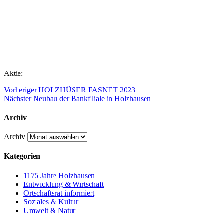
Eine Stimme, die vertraut war, schweigt.
Ein Mensch, der immer da war, ist nicht mehr.
Was bleibt, sind dankbare Erinnerungen, die niemand nehmen kann.
Aktie:
Vorheriger
HOLZHÜSER FASNET 2023
Nächster
Neubau der Bankfiliale in Holzhausen
Archiv
Archiv
Kategorien
1175 Jahre Holzhausen
Entwicklung & Wirtschaft
Ortschaftsrat informiert
Soziales & Kultur
Umwelt & Natur