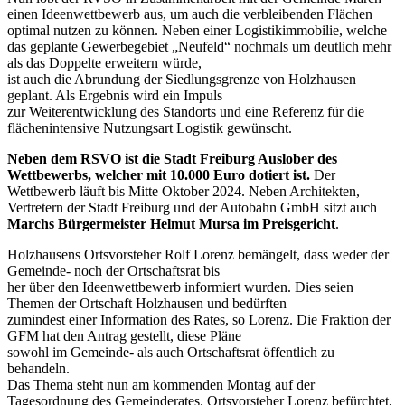
einen Ideenwettbewerb aus, um auch die verbleibenden Flächen
optimal nutzen zu können. Neben einer Logistikimmobilie, welche
das geplante Gewerbegebiet „Neufeld“ nochmals um deutlich mehr
als das Doppelte erweitern würde,
ist auch die Abrundung der Siedlungsgrenze von Holzhausen
geplant. Als Ergebnis wird ein Impuls
zur Weiterentwicklung des Standorts und eine Referenz für die
flächenintensive Nutzungsart Logistik gewünscht.
Neben dem RSVO ist die Stadt Freiburg Auslober des
Wettbewerbs, welcher mit 10.000 Euro dotiert ist.
Der
Wettbewerb läuft bis Mitte Oktober 2024. Neben Architekten,
Vertretern der Stadt Freiburg und der Autobahn GmbH sitzt auch
Marchs Bürgermeister Helmut Mursa im Preisgericht
.
Holzhausens Ortsvorsteher Rolf Lorenz bemängelt, dass weder der
Gemeinde- noch der Ortschaftsrat bis
her über den Ideenwettbewerb informiert wurden. Dies seien
Themen der Ortschaft Holzhausen und bedürften
zumindest einer Information des Rates, so Lorenz. Die Fraktion der
GFM hat den Antrag gestellt, diese Pläne
sowohl im Gemeinde- als auch Ortschaftsrat öffentlich zu
behandeln.
Das Thema steht nun am kommenden Montag auf der
Tagesordnung des Gemeinderates. Ortsvorsteher Lorenz befürchtet,