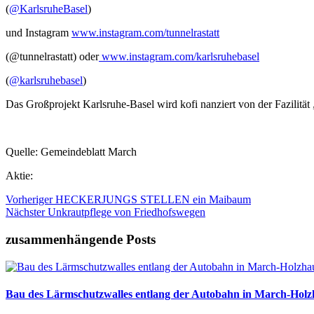
(
@KarlsruheBasel
)
und Instagram
www.instagram.com/tunnelrastatt
(@tunnelrastatt) oder
www.instagram.com/karlsruhebasel
(
@karlsruhebasel
)
Das Großprojekt Karlsruhe-Basel wird kofi nanziert von der Fazilit
Quelle: Gemeindeblatt March
Aktie:
Vorheriger
HECKERJUNGS STELLEN ein Maibaum
Nächster
Unkrautpflege von Friedhofswegen
zusammenhängende Posts
Bau des Lärmschutzwalles entlang der Autobahn in March-Hol