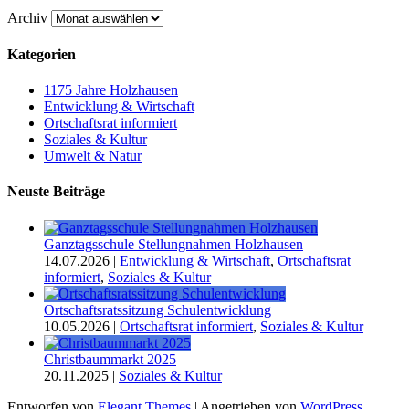
Archiv
Kategorien
1175 Jahre Holzhausen
Entwicklung & Wirtschaft
Ortschaftsrat informiert
Soziales & Kultur
Umwelt & Natur
Neuste Beiträge
Ganztagsschule Stellungnahmen Holzhausen
14.07.2026
|
Entwicklung & Wirtschaft
,
Ortschaftsrat
informiert
,
Soziales & Kultur
Ortschaftsratssitzung Schulentwicklung
10.05.2026
|
Ortschaftsrat informiert
,
Soziales & Kultur
Christbaummarkt 2025
20.11.2025
|
Soziales & Kultur
Entworfen von
Elegant Themes
| Angetrieben von
WordPress